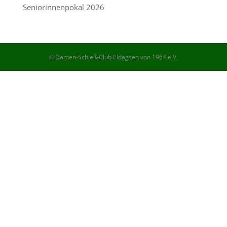
Seniorinnenpokal 2026
© Damen-Schieß-Club Eldagsen von 1964 e.V.