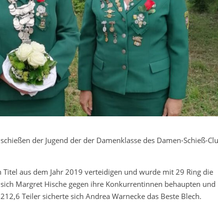
nschießen der Jugend der der Damenklasse des Damen-Schieß-Cl
 Titel aus dem Jahr 2019 verteidigen und wurde mit 29 Ring die
e sich Margret Hische gegen ihre Konkurrentinnen behaupten und
 212,6 Teiler sicherte sich Andrea Warnecke das Beste Blech.