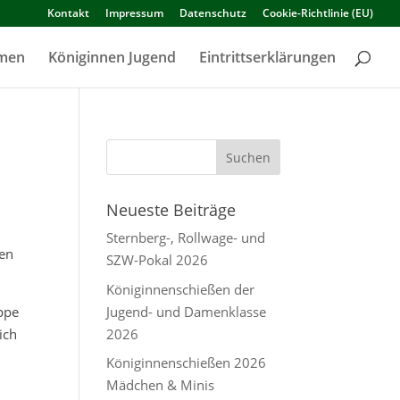
Kontakt
Impressum
Datenschutz
Cookie-Richtlinie (EU)
amen
Königinnen Jugend
Eintrittserklärungen
Neueste Beiträge
Sternberg-, Rollwage- und
den
SZW-Pokal 2026
Königinnenschießen der
Jugend- und Damenklasse
eppe
2026
ich
Königinnenschießen 2026
Mädchen & Minis